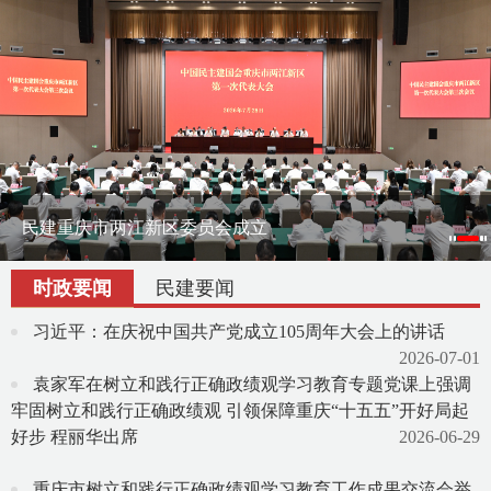
刘伟赴云南作会史宣讲报告
民建重庆市两江新区委员会成立
刘伟率课题组赴宁夏调研地方组织会员发展
渝滇民建书画院在昆明举办交流笔会
时政要闻
民建要闻
习近平：在庆祝中国共产党成立105周年大会上的讲话
2026-07-01
袁家军在树立和践行正确政绩观学习教育专题党课上强调
牢固树立和践行正确政绩观 引领保障重庆“十五五”开好局起
好步 程丽华出席
2026-06-29
重庆市树立和践行正确政绩观学习教育工作成果交流会举