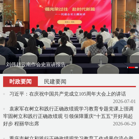
刘伟赴云南作会史宣讲报告
刘伟率课题组赴宁夏调研地方组织会员发展
渝滇民建书画院在昆明举办交流笔会
时政要闻
民建要闻
习近平：在庆祝中国共产党成立105周年大会上的讲话
2026-07-01
袁家军在树立和践行正确政绩观学习教育专题党课上强调
牢固树立和践行正确政绩观 引领保障重庆“十五五”开好局起
好步 程丽华出席
2026-06-29
重庆市树立和践行正确政绩观学习教育工作成果交流会举