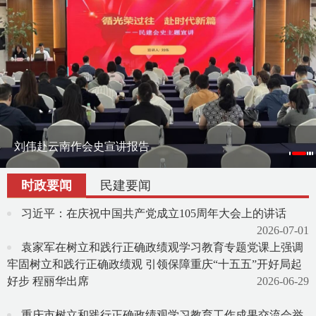
刘伟赴云南作会史宣讲报告
刘伟率课题组赴宁夏调研地方组织会员发展
渝滇民建书画院在昆明举办交流笔会
时政要闻
民建要闻
习近平：在庆祝中国共产党成立105周年大会上的讲话
2026-07-01
袁家军在树立和践行正确政绩观学习教育专题党课上强调
牢固树立和践行正确政绩观 引领保障重庆“十五五”开好局起
好步 程丽华出席
2026-06-29
重庆市树立和践行正确政绩观学习教育工作成果交流会举