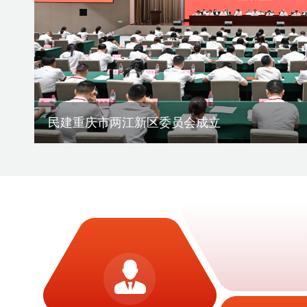
刘伟率课题组赴宁夏调研地方组织会员发展
渝滇民建书画院在昆明举办交流笔会
刘伟赴云南作会史宣讲报告
民建重庆市两江新区委员会成立
刘伟赴宁夏作会史宣讲报告