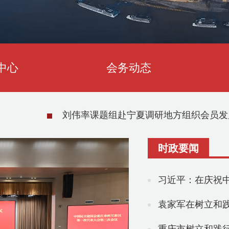
中心
会务动态
刘伟率课题组赴宁夏调研地方组织会员发
时政要闻
习近平：在庆祝中
袁家军在树立和践行正确政绩观学习教育专