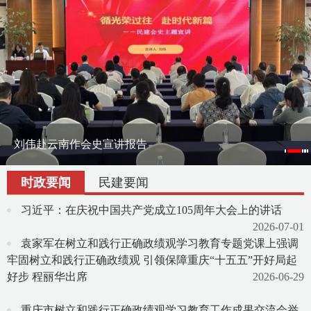
刘伟赴云南作会史宣讲报告
刘伟率课题组赴宁夏调研地方组织会员发展
渝滇民建书画院在昆明举办交流笔会
时政要闻
民建要闻
习近平：在庆祝中国共产党成立105周年大会上的讲话
2026-07-01
袁家军在树立和践行正确政绩观学习教育专题党课上强调
牢固树立和践行正确政绩观 引领保障重庆“十五五”开好局起
好步 程丽华出席
2026-06-29
重庆市树立和践行正确政绩观学习教育工作成果交流会举