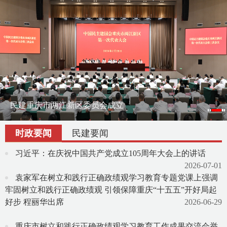
刘伟赴云南作会史宣讲报告
民建重庆市两江新区委员会成立
刘伟率课题组赴宁夏调研地方组织会员发展
渝滇民建书画院在昆明举办交流笔会
时政要闻
民建要闻
习近平：在庆祝中国共产党成立105周年大会上的讲话
2026-07-01
袁家军在树立和践行正确政绩观学习教育专题党课上强调
牢固树立和践行正确政绩观 引领保障重庆“十五五”开好局起
好步 程丽华出席
2026-06-29
重庆市树立和践行正确政绩观学习教育工作成果交流会举