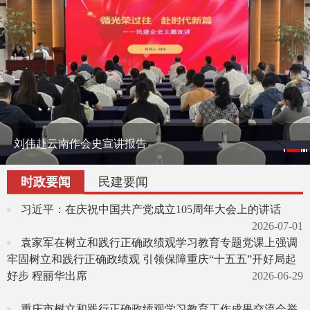
刘伟赴云南作会史宣讲报告
刘伟率课题组赴宁夏调研地方组织会员发展
渝滇民建书画院在昆明举办交流笔会
时政要闻
民建要闻
习近平：在庆祝中国共产党成立105周年大会上的讲话
2026-07-01
袁家军在树立和践行正确政绩观学习教育专题党课上强调
牢固树立和践行正确政绩观 引领保障重庆“十五五”开好局起
好步 程丽华出席
2026-06-29
重庆市树立和践行正确政绩观学习教育工作成果交流会举